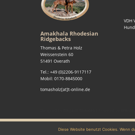
VDH 
Hund
Amakhala Rhodesian
Ridgebacks
Thomas & Petra Holz
Weissenstein 60
51491 Overath
Tel.: +49 (0)2206-9117117
Mobil: 0170-8845000
tomasholz[at]t-online.de
Designed by
Elegant Themes
| Powered by
WordPr
Diese Website benutzt Cookies. Wenn du